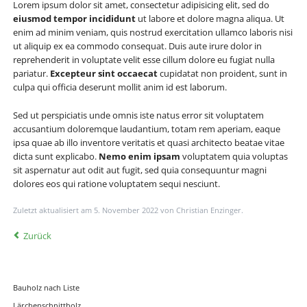
Lorem ipsum dolor sit amet, consectetur adipisicing elit, sed do
eiusmod tempor incididunt
ut labore et dolore magna aliqua. Ut
enim ad minim veniam, quis nostrud exercitation ullamco laboris nisi
ut aliquip ex ea commodo consequat. Duis aute irure dolor in
reprehenderit in voluptate velit esse cillum dolore eu fugiat nulla
pariatur.
Excepteur sint occaecat
cupidatat non proident, sunt in
culpa qui officia deserunt mollit anim id est laborum.
Sed ut perspiciatis unde omnis iste natus error sit voluptatem
accusantium doloremque laudantium, totam rem aperiam, eaque
ipsa quae ab illo inventore veritatis et quasi architecto beatae vitae
dicta sunt explicabo.
Nemo enim ipsam
voluptatem quia voluptas
sit aspernatur aut odit aut fugit, sed quia consequuntur magni
dolores eos qui ratione voluptatem sequi nesciunt.
Zuletzt aktualisiert am 5. November 2022 von Christian Enzinger.
Zurück
Bauholz nach Liste
Lärchenschnittholz