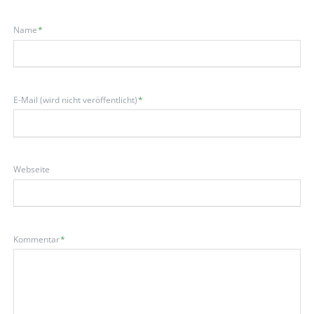
Pflichtfeld
Name
*
Pflichtfeld
E-Mail (wird nicht veröffentlicht)
*
Webseite
Pflichtfeld
Kommentar
*